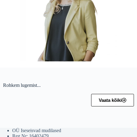
Rohkem lugemist...
Vaata kõiki
OÜ Iseseisvad mudilased
Reg Nr: 16402479