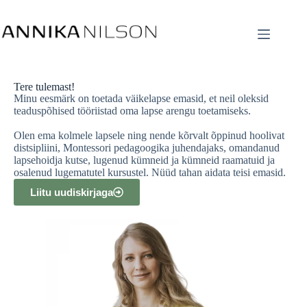
Tere tulemast!
Minu eesmärk on toetada väikelapse emasid, et neil oleksid
teaduspõhised tööriistad oma lapse arengu toetamiseks.
Olen ema kolmele lapsele ning nende kõrvalt õppinud hoolivat
distsipliini, Montessori pedagoogika juhendajaks, omandanud
lapsehoidja kutse, lugenud kümneid ja kümneid raamatuid ja
osalenud lugematutel kursustel. Nüüd tahan aidata teisi emasid.
Liitu uudiskirjaga