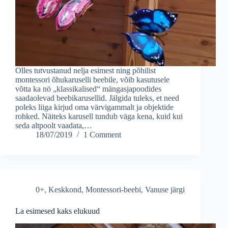
Olles tutvustanud nelja esimest ning põhilist
montessori õhukaruselli beebile, võib kasutusele
võtta ka nö „klassikalised“ mängasjapoodides
saadaolevad beebikarusellid. Jälgida tuleks, et need
poleks liiga kirjud oma värvigammalt ja objektide
rohked. Näiteks karusell tundub väga kena, kuid kui
seda altpoolt vaadata,…
18/07/2019
1 Comment
0+
,
Keskkond
,
Montessori-beebi
,
Vanuse järgi
La esimesed kaks elukuud