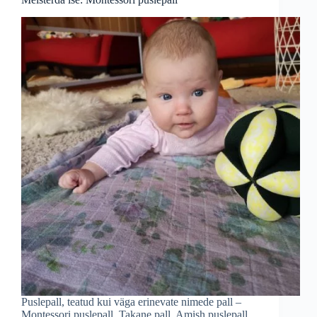
Puslepall, teatud kui väga erinevate nimede pall –
Montessori puslepall, Takane pall, Amish puslepall,