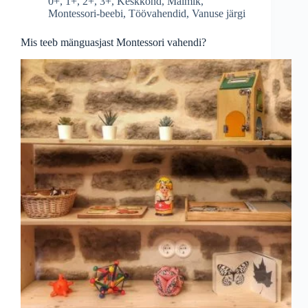
0+
,
1+
,
2+
,
3+
,
Keskkond
,
Maimik
,
Montessori-beebi
,
Töövahendid
,
Vanuse järgi
Mis teeb mänguasjast Montessori vahendi?