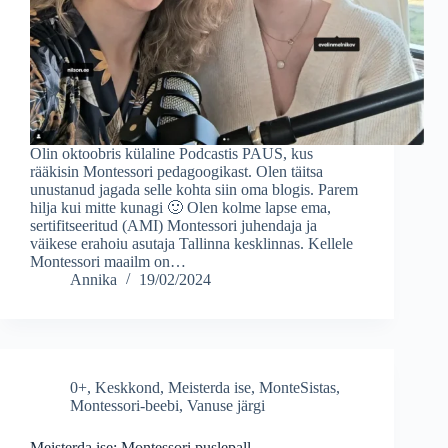
Olin oktoobris külaline Podcastis PAUS, kus
rääkisin Montessori pedagoogikast. Olen täitsa
unustanud jagada selle kohta siin oma blogis. Parem
hilja kui mitte kunagi 🙂 Olen kolme lapse ema,
sertifitseeritud (AMI) Montessori juhendaja ja
väikese erahoiu asutaja Tallinna kesklinnas. Kellele
Montessori maailm on…
Annika
19/02/2024
0+
,
Keskkond
,
Meisterda ise
,
MonteSistas
,
Montessori-beebi
,
Vanuse järgi
Meisterda ise: Montessori puslepall