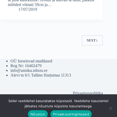
mõõdeti viimati 59cm ja…
17/07/2019
NEXT
OÜ Iseseisvad mudilased
Reg Nr: 16402479
info@annika.nilson.ee
Alevi tn 6/1 Tallinn Harjumaa 11313
Privaatsuspoliitika
Müügitingimused
Sellel veebilehel kasutatakse küpsiseid. Veebilehe kasutamist
jätkates nõustute küpsiste kasutamisega.
Nõustun
Privaatsustingimused