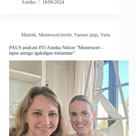
Annika
18/06/2024
Maimik
,
Montessori-beebi
,
Vanuse järgi
,
Varia
PAUS podcast #55 Annika Nilson ”Montessori –
lapse arengu igakülgne toetamine”