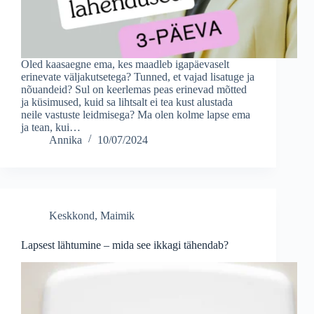
Oled kaasaegne ema, kes maadleb igapäevaselt
erinevate väljakutsetega? Tunned, et vajad lisatuge ja
nõuandeid? Sul on keerlemas peas erinevad mõtted
ja küsimused, kuid sa lihtsalt ei tea kust alustada
neile vastuste leidmisega? Ma olen kolme lapse ema
ja tean, kui…
Annika
10/07/2024
Keskkond
,
Maimik
Lapsest lähtumine – mida see ikkagi tähendab?