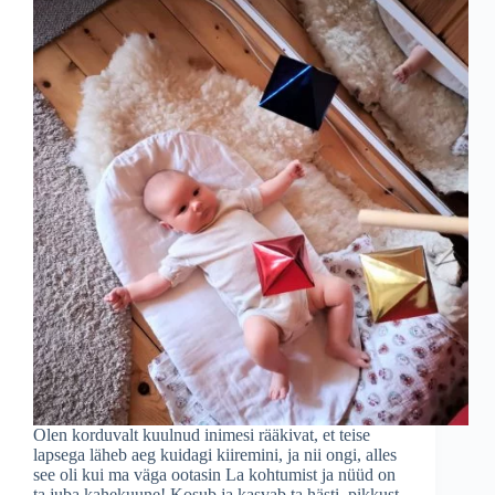
Olen korduvalt kuulnud inimesi rääkivat, et teise
lapsega läheb aeg kuidagi kiiremini, ja nii ongi, alles
see oli kui ma väga ootasin La kohtumist ja nüüd on
ta juba kahekuune! Kosub ja kasvab ta hästi, pikkust