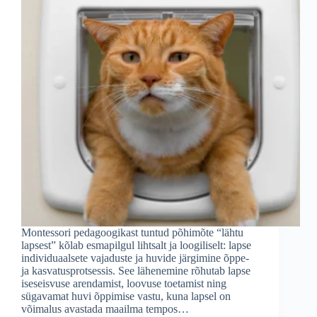
Montessori pedagoogikast tuntud põhimõte “lähtu
lapsest” kõlab esmapilgul lihtsalt ja loogiliselt: lapse
individuaalsete vajaduste ja huvide järgimine õppe-
ja kasvatusprotsessis. See lähenemine rõhutab lapse
iseseisvuse arendamist, loovuse toetamist ning
sügavamat huvi õppimise vastu, kuna lapsel on
võimalus avastada maailma tempos…