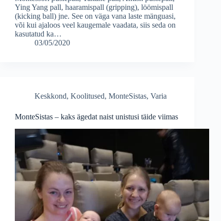
Ying Yang pall, haaramispall (gripping), löömispall
(kicking ball) jne. See on väga vana laste mänguasi,
või kui ajaloos veel kaugemale vaadata, siis seda on
kasutatud ka…
03/05/2020
Keskkond
,
Koolitused
,
MonteSistas
,
Varia
MonteSistas – kaks ägedat naist unistusi täide viimas