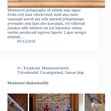
Montessori pedagoogika oli mõnda aega tagasi
Eestis veel üsna vähelevinud, kuid aina enam
vanemaid soovib just selle meetodi põhiprintsiipe
arvestades oma lapsi üles kasvatada, või vähemalt
jõutakse selle mõisteni siis kui hakatakse otsima
veebist arendavaid tegevusi lapsele. Lapse arengut
mõjutab…
05/12/2019
0+
,
Keskkond
,
Montessori-beebi
,
Töövahendid
,
Uncategorised
,
Vanuse järgi
Montessori õhukarussellid