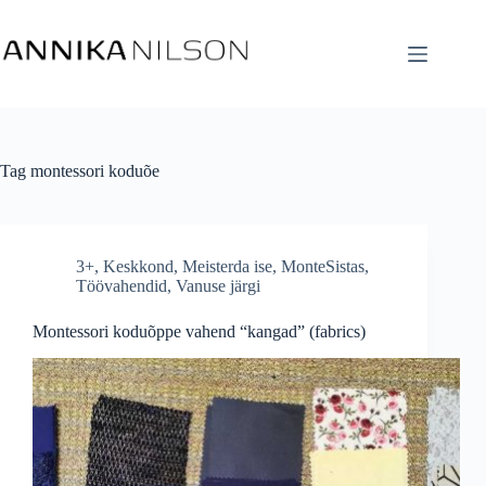
Tag
montessori koduõe
3+
,
Keskkond
,
Meisterda ise
,
MonteSistas
,
Töövahendid
,
Vanuse järgi
Montessori koduõppe vahend “kangad” (fabrics)