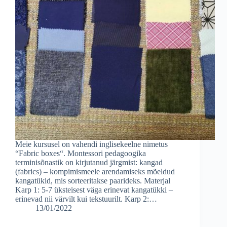
Meie kursusel on vahendi inglisekeelne nimetus
“Fabric boxes“. Montessori pedagoogika
terminisõnastik on kirjutanud järgmist: kangad
(fabrics) – kompimismeele arendamiseks mõeldud
kangatükid, mis sorteeritakse paarideks. Materjal
Karp 1: 5-7 üksteisest väga erinevat kangatükki –
erinevad nii värvilt kui tekstuurilt. Karp 2:…
13/01/2022