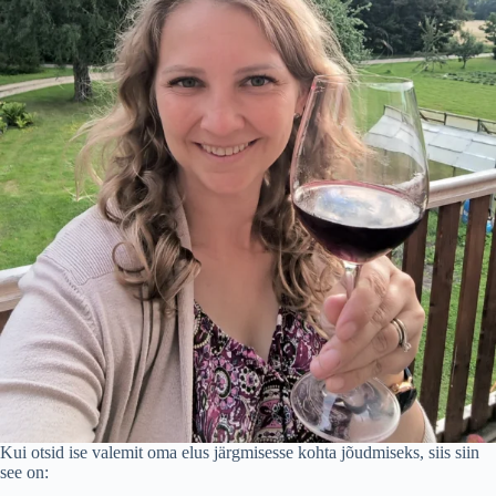
Kui otsid ise valemit oma elus järgmisesse kohta jõudmiseks, siis siin
see on: