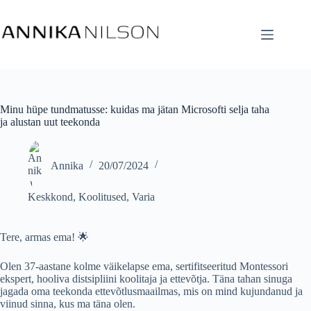
Minu hüpe tundmatusse: kuidas ma jätan Microsofti selja taha
ja alustan uut teekonda
Annika
20/07/2024
Keskkond
,
Koolitused
,
Varia
Tere, armas ema! 🌟
Olen 37-aastane kolme väikelapse ema, sertifitseeritud Montessori
ekspert, hooliva distsipliini koolitaja ja ettevõtja. Täna tahan sinuga
jagada oma teekonda ettevõtlusmaailmas, mis on mind kujundanud ja
viinud sinna, kus ma täna olen.