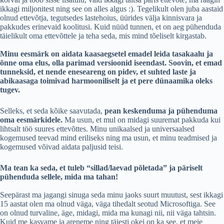
ikkagi miljonitest ning see on alles algus :). Tegelikult olen juba aastaid
olnud ettevõtja, tegutsedes lastehoius, üürides välja kinnisvara ja
pakkudes erinevaid koolitusi. Kuid nüüd tunnen, et on aeg pühenduda
täielikult oma ettevõttele ja teha seda, mis mind tõeliselt kirgastab.
Minu eesmärk on aidata kaasaegsetel emadel leida tasakaalu ja
õnne oma elus, olla parimad versioonid iseendast. Soovin, et emad
tunneksid, et nende eneseareng on pidev, et suhted laste ja
abikaasaga toimivad harmooniliselt ja et pere dünaamika oleks
tugev.
Selleks, et seda kõike saavutada,
pean keskenduma ja pühenduma
oma eesmärkidele.
Ma usun, et mul on midagi suuremat pakkuda kui
lihtsalt töö suures ettevõttes. Minu unikaalsed ja universaalsed
kogemused teevad mind eriliseks ning ma usun, et minu teadmised ja
kogemused võivad aidata paljusid teisi.​
Ma tean ka seda, et tuleb “sillad/laevad põletada” ja päriselt
pühenduda sellele, mida ma tahan!
Seepärast ma jagangi sinuga seda minu jaoks suurt muutust, sest ikkagi
15 aastat olen ma olnud väga, väga tihedalt seotud Microsoftiga. See
on olnud turvaline, äge, midagi, mida ma kunagi nii, nii väga tahtsin.
Kuid me kasvame ja areneme ning täiesti okei on ka see, et meie