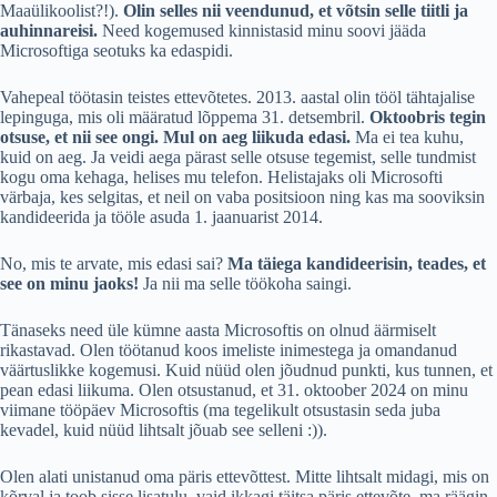
Maaülikoolist?!).
Olin selles nii veendunud, et võtsin selle tiitli ja
auhinnareisi.
Need kogemused kinnistasid minu soovi jääda
Microsoftiga seotuks ka edaspidi.
Vahepeal töötasin teistes ettevõtetes. 2013. aastal olin tööl tähtajalise
lepinguga, mis oli määratud lõppema 31. detsembril.
Oktoobris tegin
otsuse, et nii see ongi. Mul on aeg liikuda edasi.
Ma ei tea kuhu,
kuid on aeg. Ja veidi aega pärast selle otsuse tegemist, selle tundmist
kogu oma kehaga, helises mu telefon. Helistajaks oli Microsofti
värbaja, kes selgitas, et neil on vaba positsioon ning kas ma sooviksin
kandideerida ja tööle asuda 1. jaanuarist 2014.
No, mis te arvate, mis edasi sai?
Ma täiega kandideerisin, teades, et
see on minu jaoks!
Ja nii ma selle töökoha saingi.
Tänaseks need üle kümne aasta Microsoftis on olnud äärmiselt
rikastavad. Olen töötanud koos imeliste inimestega ja omandanud
väärtuslikke kogemusi. Kuid nüüd olen jõudnud punkti, kus tunnen, et
pean edasi liikuma. Olen otsustanud, et 31. oktoober 2024 on minu
viimane tööpäev Microsoftis (ma tegelikult otsustasin seda juba
kevadel, kuid nüüd lihtsalt jõuab see selleni :)).
Olen alati unistanud oma päris ettevõttest. Mitte lihtsalt midagi, mis on
kõrval ja toob sisse lisatulu, vaid ikkagi täitsa päris ettevõte, ma räägin