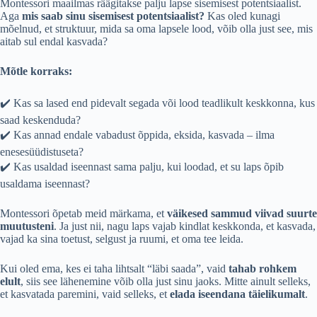
Montessori maailmas räägitakse palju lapse sisemisest potentsiaalist.
Aga
mis saab sinu sisemisest potentsiaalist?
Kas oled kunagi
mõelnud, et struktuur, mida sa oma lapsele lood, võib olla just see, mis
aitab sul endal kasvada?
Mõtle korraks:
✔️ Kas sa lased end pidevalt segada või lood teadlikult keskkonna, kus
saad keskenduda?
✔️ Kas annad endale vabadust õppida, eksida, kasvada – ilma
enesesüüdistuseta?
✔️ Kas usaldad iseennast sama palju, kui loodad, et su laps õpib
usaldama iseennast?
Montessori õpetab meid märkama, et
väikesed sammud viivad suurte
muutusteni
. Ja just nii, nagu laps vajab kindlat keskkonda, et kasvada,
vajad ka sina toetust, selgust ja ruumi, et oma tee leida.
Kui oled ema, kes ei taha lihtsalt “läbi saada”, vaid
tahab rohkem
elult
, siis see lähenemine võib olla just sinu jaoks. Mitte ainult selleks,
et kasvatada paremini, vaid selleks, et
elada iseendana täielikumalt
.