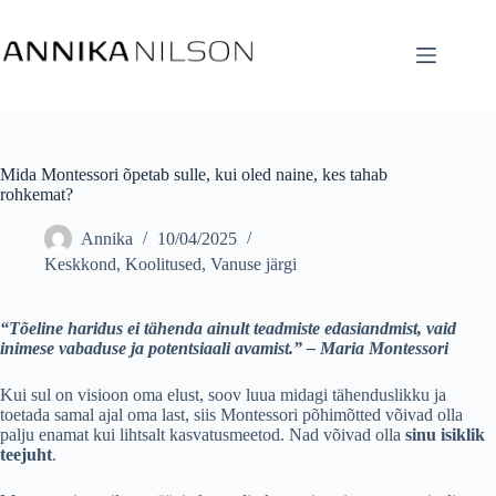
Mida Montessori õpetab sulle, kui oled naine, kes tahab
rohkemat?
Annika
10/04/2025
Keskkond
,
Koolitused
,
Vanuse järgi
“Tõeline haridus ei tähenda ainult teadmiste edasiandmist, vaid
inimese vabaduse ja potentsiaali avamist.” – Maria Montessori
Kui sul on visioon oma elust, soov luua midagi tähenduslikku ja
toetada samal ajal oma last, siis Montessori põhimõtted võivad olla
palju enamat kui lihtsalt kasvatusmeetod. Nad võivad olla
sinu isiklik
teejuht
.