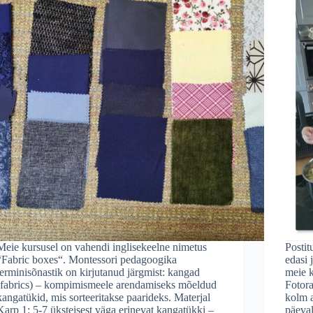
Meie kursusel on vahendi inglisekeelne nimetus
Postit
“Fabric boxes“. Montessori pedagoogika
edasi 
terminisõnastik on kirjutanud järgmist: kangad
meie 
(fabrics) – kompimismeele arendamiseks mõeldud
Fotora
kangatükid, mis sorteeritakse paarideks. Materjal
kolm a
Karp 1: 5-7 üksteisest väga erinevat kangatükki –
päeva