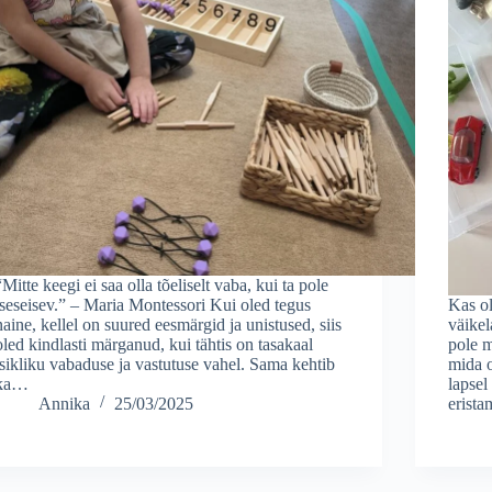
“Mitte keegi ei saa olla tõeliselt vaba, kui ta pole
iseseisev.” – Maria Montessori Kui oled tegus
Kas ol
naine, kellel on suured eesmärgid ja unistused, siis
väikel
oled kindlasti märganud, kui tähtis on tasakaal
pole m
isikliku vabaduse ja vastutuse vahel. Sama kehtib
mida o
ka…
lapsel
Annika
25/03/2025
erist