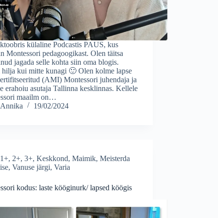
ktoobris külaline Podcastis PAUS, kus
in Montessori pedagoogikast. Olen täitsa
nud jagada selle kohta siin oma blogis.
hilja kui mitte kunagi 🙂 Olen kolme lapse
ertifitseeritud (AMI) Montessori juhendaja ja
e erahoiu asutaja Tallinna kesklinnas. Kellele
ssori maailm on…
Annika
19/02/2024
1+
,
2+
,
3+
,
Keskkond
,
Maimik
,
Meisterda
ise
,
Vanuse järgi
,
Varia
sori kodus: laste kööginurk/ lapsed köögis