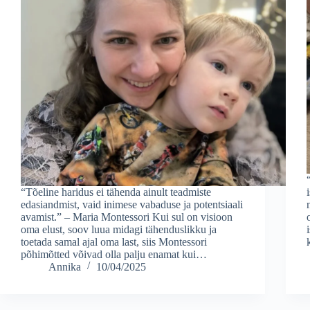
“Tõeline haridus ei tähenda ainult teadmiste
edasiandmist, vaid inimese vabaduse ja potentsiaali
avamist.” – Maria Montessori Kui sul on visioon
oma elust, soov luua midagi tähenduslikku ja
toetada samal ajal oma last, siis Montessori
põhimõtted võivad olla palju enamat kui…
Annika
10/04/2025