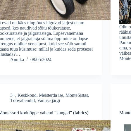
Kevad on käes ning õues liiguvad järjest enam
Olin o
lapsed, kes naudivad sõitu tõukerataste,
rääkis
jooksurataste ja jalgratastega. Lapsevanemana
unusta
tunneme, et jalgrattaga sõitma õppimine on lapse
Parem 
arengus oluline verstapost, kuid see võib samuti
ema, s
kaasa tuua küsimuse: millal ja kuidas seda protsessi
väikes
alustada?…
Monte
Annika
08/05/2024
3+
,
Keskkond
,
Meisterda ise
,
MonteSistas
,
Töövahendid
,
Vanuse järgi
Montessori koduõppe vahend “kangad” (fabrics)
Montes