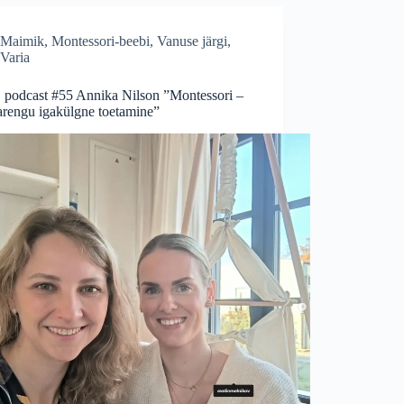
Maimik
,
Montessori-beebi
,
Vanuse järgi
,
Varia
podcast #55 Annika Nilson ”Montessori –
arengu igakülgne toetamine”