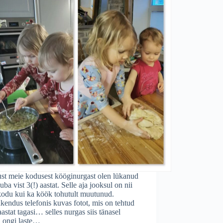
ust meie kodusest kööginurgast olen lükanud
juba vist 3(!) aastat. Selle aja jooksul on nii
kodu kui ka köök tohutult muutunud.
kendus telefonis kuvas fotot, mis on tehtud
astat tagasi… selles nurgas siis tänasel
l ongi laste…