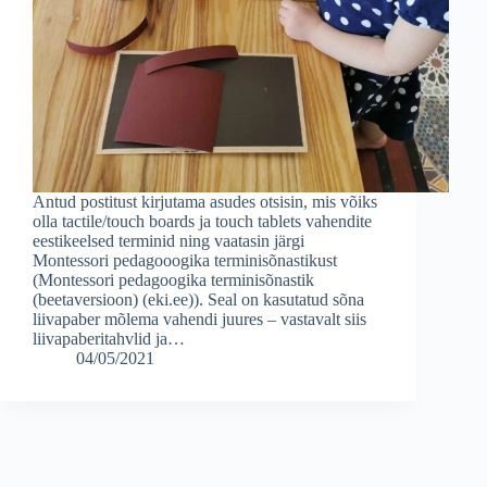
Antud postitust kirjutama asudes otsisin, mis võiks
olla tactile/touch boards ja touch tablets vahendite
eestikeelsed terminid ning vaatasin järgi
Montessori pedagooogika terminisõnastikust
(Montessori pedagoogika terminisõnastik
(beetaversioon) (eki.ee)). Seal on kasutatud sõna
liivapaber mõlema vahendi juures – vastavalt siis
liivapaberitahvlid ja…
04/05/2021