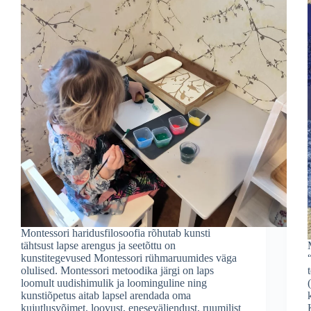
Montessori haridusfilosoofia rõhutab kunsti
tähtsust lapse arengus ja seetõttu on
kunstitegevused Montessori rühmaruumides väga
olulised. Montessori metoodika järgi on laps
loomult uudishimulik ja loominguline ning
kunstiõpetus aitab lapsel arendada oma
kujutlusvõimet, loovust, eneseväljendust, ruumilist