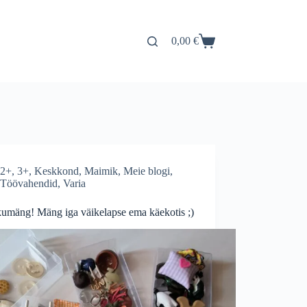
0,00
€
2+
,
3+
,
Keskkond
,
Maimik
,
Meie blogi
,
Töövahendid
,
Varia
kumäng! Mäng iga väikelapse ema käekotis ;)