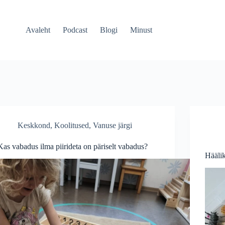
Avaleht
Podcast
Blogi
Minust
Keskkond
,
Koolitused
,
Vanuse järgi
Kas vabadus ilma piirideta on päriselt vabadus?
Hääli