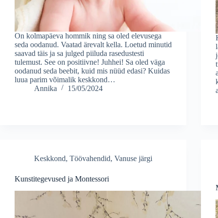
On kolmapäeva hommik ning sa oled elevusega
seda oodanud. Vaatad ärevalt kella. Loetud minutid
saavad täis ja sa julged piiluda rasedustesti
tulemust. See on positiivne! Juhhei! Sa oled väga
oodanud seda beebit, kuid mis nüüd edasi? Kuidas
luua parim võimalik keskkond…
Annika
15/05/2024
Keskkond
,
Töövahendid
,
Vanuse järgi
Kunstitegevused ja Montessori