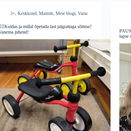
3+
,
Keskkond
,
Maimik
,
Meie blogi
,
Varia
🚴‍♂️Kuidas ja millal õpetada last jalgrattaga sõitma?
PAUS 
Vanema juhend!
lapse 