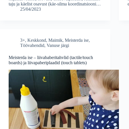
taju ja käelist osavust (käe-silma koordinatsiooni…
25/04/2023
3+
,
Keskkond
,
Maimik
,
Meisterda ise
,
Töövahendid
,
Vanuse järgi
Meisterda ise – liivababeritahvlid (tactile/touch
boards) ja liivapaberiplaadid (touch tablets)