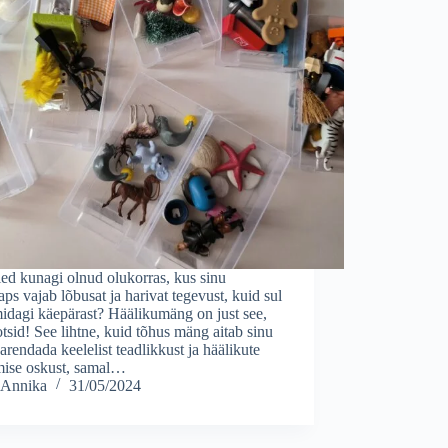
ed kunagi olnud olukorras, kus sinu
aps vajab lõbusat ja harivat tegevust, kuid sul
idagi käepärast? Häälikumäng on just see,
tsid! See lihtne, kuid tõhus mäng aitab sinu
 arendada keelelist teadlikkust ja häälikute
amise oskust, samal…
Annika
31/05/2024