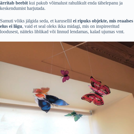
ärritab beebit
kui pakub võimalust rahulikult enda tähelepanu ja
keskendumist harjutada.
Samuti võiks jälgida seda, et karusellil
ei ripuks objekte, mis reaalses
elus ei liigu
, vaid et seal oleks ikka midagi, mis on inspireeritud
loodusest, näiteks liblikad või linnud lendamas, kalad ujumas vmt.