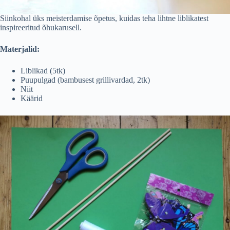
Siinkohal üks meisterdamise õpetus, kuidas teha lihtne liblikatest
inspireeritud õhukarusell.
Materjalid:
Liblikad (5tk)
Puupulgad (bambusest grillivardad, 2tk)
Niit
Käärid