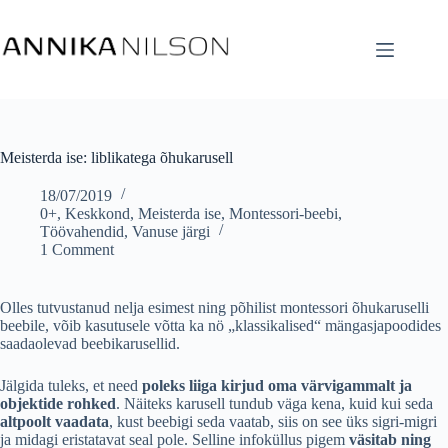
Meisterda ise: liblikatega õhukarusell
18/07/2019
0+
,
Keskkond
,
Meisterda ise
,
Montessori-beebi
,
Töövahendid
,
Vanuse järgi
1 Comment
Olles tutvustanud nelja esimest ning põhilist montessori õhukaruselli
beebile, võib kasutusele võtta ka nö „klassikalised“ mängasjapoodides
saadaolevad beebikarusellid.
Jälgida tuleks, et need
poleks liiga kirjud oma värvigammalt ja
objektide rohked
. Näiteks karusell tundub väga kena, kuid kui seda
altpoolt vaadata
, kust beebigi seda vaatab, siis on see üks sigri-migri
ja midagi eristatavat seal pole. Selline infoküllus pigem
väsitab ning