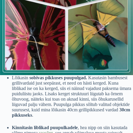
Lõikasin
sobivas pikkuses puupulgad.
Kasutasin bambusest
grillivardaid just seepärast, et need on hästi kerged. Kuna
liblikad ise on ka kerged, siis ei näinud vajadust paksema ümara
puiduliistu jaoks. Lisaks kerget struktuuri liigutab ka õrnem
õhuvoog, näiteks kui toas on aknad kinni, siis õhukarusellid
liiguvad palju vähem. Puupulga pikkus sõltub valitud objektide
suurusest, kuid mina lõikasin 40cm grillipikkused vardad
30cm
pikkuseks
.
Kinnitasin liblikad puupulkadele
, hea nipp on siin kasutada
sõlme nimega
seasõrg
, see annab võimaluse muuta sujuvalt