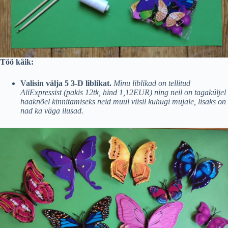
Töö käik:
Valisin välja 5 3-D liblikat.
Minu liblikad on tellitud
AliExpressist (pakis 12tk, hind 1,12EUR) ning neil on tagaküljel
haaknõel kinnitamiseks neid muul viisil kuhugi mujale, lisaks on
nad ka väga ilusad.