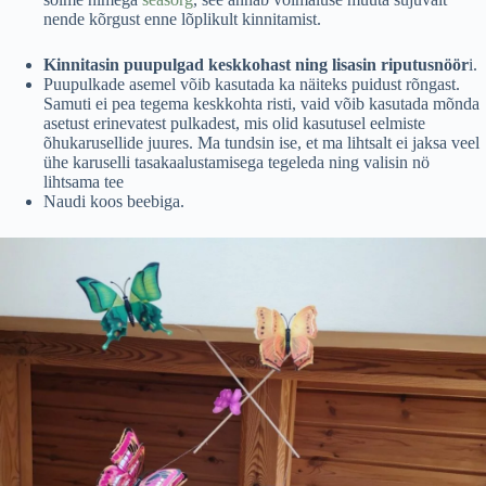
nende kõrgust enne lõplikult kinnitamist.
Kinnitasin puupulgad keskkohast ning lisasin riputusnöör
i.
Puupulkade asemel võib kasutada ka näiteks puidust rõngast.
Samuti ei pea tegema keskkohta risti, vaid võib kasutada mõnda
asetust erinevatest pulkadest, mis olid kasutusel eelmiste
õhukarusellide juures. Ma tundsin ise, et ma lihtsalt ei jaksa veel
ühe karuselli tasakaalustamisega tegeleda ning valisin nö
lihtsama tee
Naudi koos beebiga.