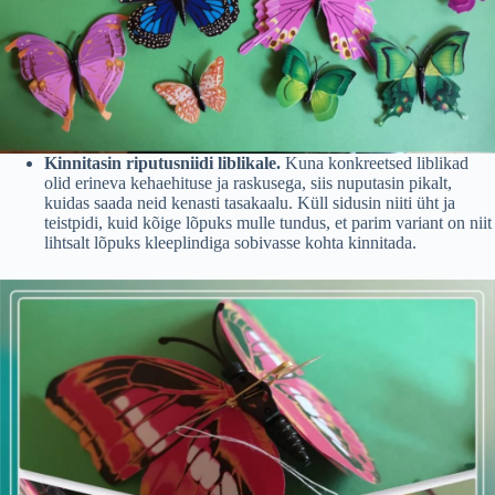
Kinnitasin riputusniidi liblikale.
Kuna konkreetsed liblikad
olid erineva kehaehituse ja raskusega, siis nuputasin pikalt,
kuidas saada neid kenasti tasakaalu. Küll sidusin niiti üht ja
teistpidi, kuid kõige lõpuks mulle tundus, et parim variant on niit
lihtsalt lõpuks kleeplindiga sobivasse kohta kinnitada.