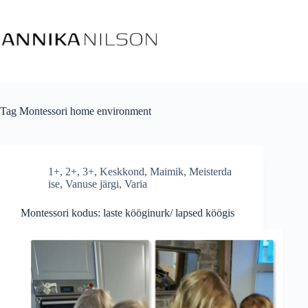
Tag
Montessori home environment
1+
,
2+
,
3+
,
Keskkond
,
Maimik
,
Meisterda
ise
,
Vanuse järgi
,
Varia
Montessori kodus: laste kööginurk/ lapsed köögis