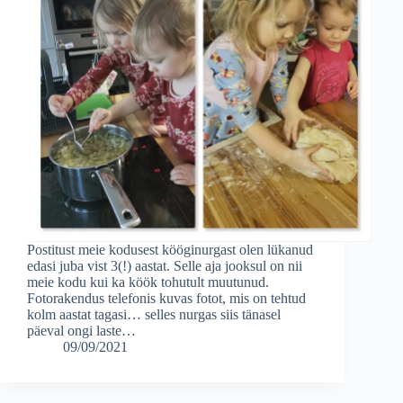
Postitust meie kodusest kööginurgast olen lükanud
edasi juba vist 3(!) aastat. Selle aja jooksul on nii
meie kodu kui ka köök tohutult muutunud.
Fotorakendus telefonis kuvas fotot, mis on tehtud
kolm aastat tagasi… selles nurgas siis tänasel
päeval ongi laste…
09/09/2021