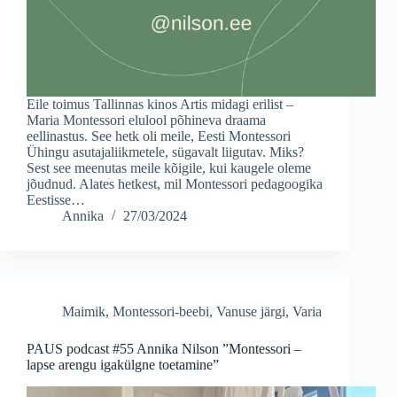
Eile toimus Tallinnas kinos Artis midagi erilist –
Maria Montessori elulool põhineva draama
eellinastus. See hetk oli meile, Eesti Montessori
Ühingu asutajaliikmetele, sügavalt liigutav. Miks?
Sest see meenutas meile kõigile, kui kaugele oleme
jõudnud. Alates hetkest, mil Montessori pedagoogika
Eestisse…
Annika
27/03/2024
Maimik
,
Montessori-beebi
,
Vanuse järgi
,
Varia
PAUS podcast #55 Annika Nilson ”Montessori –
lapse arengu igakülgne toetamine”