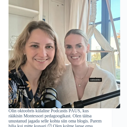
Olin oktoobris külaline Podcastis PAUS, kus
rääkisin Montessori pedagoogikast. Olen täitsa
unustanud jagada selle kohta siin oma blogis. Parem
hilja kui mitte kunagi 🙂 Olen kolme lapse ema,