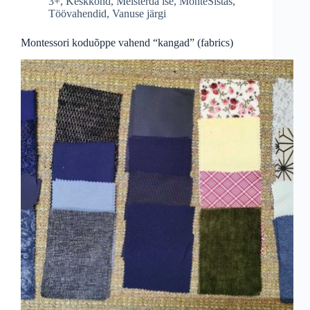
3+
,
Keskkond
,
Meisterda ise
,
MonteSistas
,
Töövahendid
,
Vanuse järgi
Montessori koduõppe vahend “kangad” (fabrics)