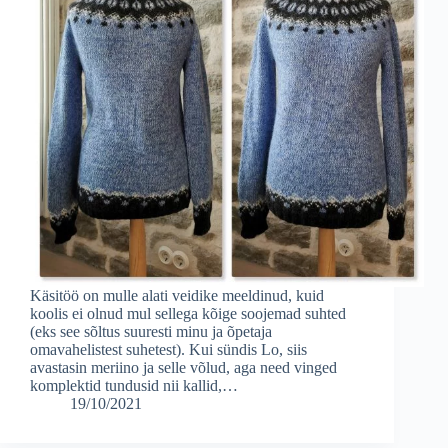
Käsitöö on mulle alati veidike meeldinud, kuid
koolis ei olnud mul sellega kõige soojemad suhted
(eks see sõltus suuresti minu ja õpetaja
omavahelistest suhetest). Kui sündis Lo, siis
avastasin meriino ja selle võlud, aga need vinged
komplektid tundusid nii kallid,…
19/10/2021