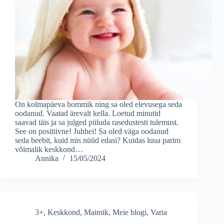
On kolmapäeva hommik ning sa oled elevusega seda
oodanud. Vaatad ärevalt kella. Loetud minutid
saavad täis ja sa julged piiluda rasedustesti tulemust.
See on positiivne! Juhhei! Sa oled väga oodanud
seda beebit, kuid mis nüüd edasi? Kuidas luua parim
võimalik keskkond…
Annika
15/05/2024
3+
,
Keskkond
,
Maimik
,
Meie blogi
,
Varia