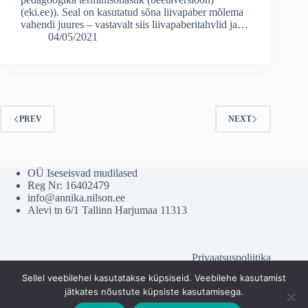
(eki.ee)). Seal on kasutatud sõna liivapaber mõlema
vahendi juures – vastavalt siis liivapaberitahvlid ja…
04/05/2021
PREV
NEXT
OÜ Iseseisvad mudilased
Reg Nr: 16402479
info@annika.nilson.ee
Alevi tn 6/1 Tallinn Harjumaa 11313
Privaatsuspoliitika
Müügitingimused
Sellel veebilehel kasutatakse küpsiseid. Veebilehe kasutamist
jätkates nõustute küpsiste kasutamisega.