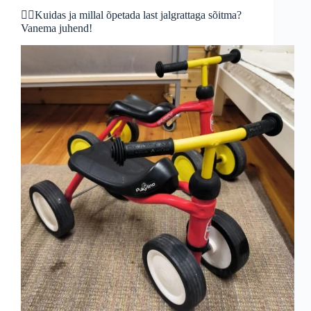
🚴‍♂️Kuidas ja millal õpetada last jalgrattaga sõitma?
Vanema juhend!