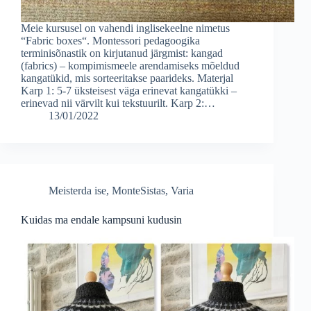
Meie kursusel on vahendi inglisekeelne nimetus
“Fabric boxes“. Montessori pedagoogika
terminisõnastik on kirjutanud järgmist: kangad
(fabrics) – kompimismeele arendamiseks mõeldud
kangatükid, mis sorteeritakse paarideks. Materjal
Karp 1: 5-7 üksteisest väga erinevat kangatükki –
erinevad nii värvilt kui tekstuurilt. Karp 2:…
13/01/2022
Meisterda ise
,
MonteSistas
,
Varia
Kuidas ma endale kampsuni kudusin