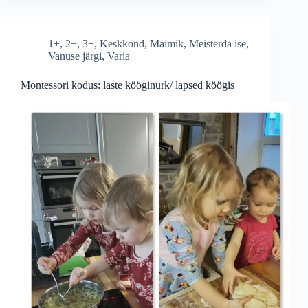
1+
,
2+
,
3+
,
Keskkond
,
Maimik
,
Meisterda ise
,
Vanuse järgi
,
Varia
Montessori kodus: laste kööginurk/ lapsed köögis