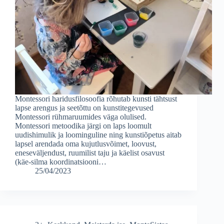
Montessori haridusfilosoofia rõhutab kunsti tähtsust
lapse arengus ja seetõttu on kunstitegevused
Montessori rühmaruumides väga olulised.
Montessori metoodika järgi on laps loomult
uudishimulik ja loominguline ning kunstiõpetus aitab
lapsel arendada oma kujutlusvõimet, loovust,
eneseväljendust, ruumilist taju ja käelist osavust
(käe-silma koordinatsiooni…
25/04/2023