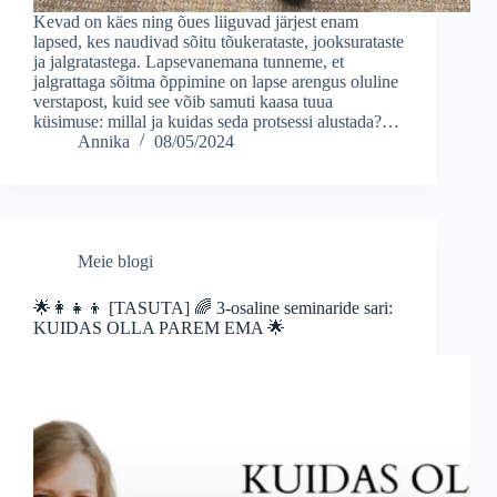
Kevad on käes ning õues liiguvad järjest enam
lapsed, kes naudivad sõitu tõukerataste, jooksurataste
ja jalgratastega. Lapsevanemana tunneme, et
jalgrattaga sõitma õppimine on lapse arengus oluline
verstapost, kuid see võib samuti kaasa tuua
küsimuse: millal ja kuidas seda protsessi alustada?…
Annika
08/05/2024
Meie blogi
🌟👩‍👧‍👦 [TASUTA] 🌈 3-osaline seminaride sari:
KUIDAS OLLA PAREM EMA 🌟