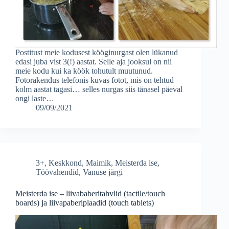
Postitust meie kodusest kööginurgast olen lükanud
edasi juba vist 3(!) aastat. Selle aja jooksul on nii
meie kodu kui ka köök tohutult muutunud.
Fotorakendus telefonis kuvas fotot, mis on tehtud
kolm aastat tagasi… selles nurgas siis tänasel päeval
ongi laste…
09/09/2021
3+
,
Keskkond
,
Maimik
,
Meisterda ise
,
Töövahendid
,
Vanuse järgi
Meisterda ise – liivababeritahvlid (tactile/touch
boards) ja liivapaberiplaadid (touch tablets)